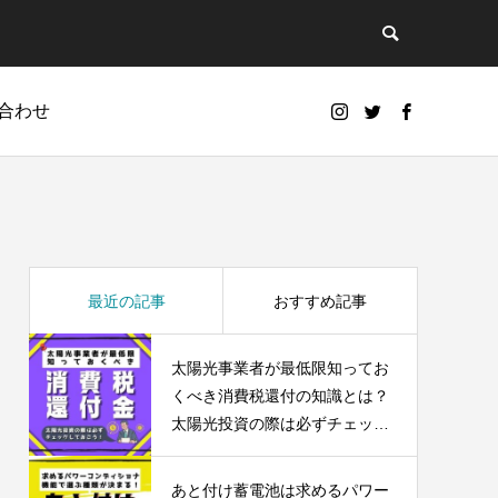
合わせ
最近の記事
おすすめ記事
太陽光事業者が最低限知ってお
くべき消費税還付の知識とは？
太陽光投資の際は必ずチェック
しておこう！
スマートホーム
あと付け蓄電池は求めるパワー
e
Smart home integration