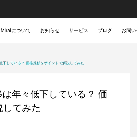
t Miraiについて
お知らせ
サービス
ブログ
お問い
低下している？ 価格推移をポイントで解説してみた
は年々低下している？ 価
説してみた
蓄電池
メンテナンス
storage battery
Operation and Maintainanc