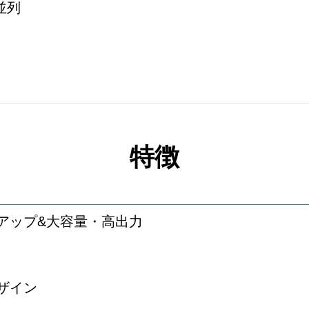
並列
特徴
アップ&大容量・高出力
ザイン