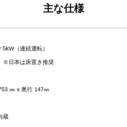
主な仕様
／5kW（連続運転）
）※日本は床置き推奨
53 ㎜ x 奥行 147㎜
内蔵