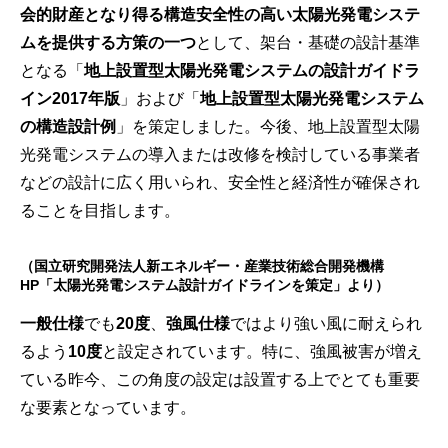
会的財産となり得る構造安全性の高い太陽光発電システ
ムを提供する方策の一つ
として、架台・基礎の設計基準
となる「
地上設置型太陽光発電システムの設計ガイドラ
イン2017年版
」および「
地上設置型太陽光発電システム
の構造設計例
」を策定しました。今後、地上設置型太陽
光発電システムの導入または改修を検討している事業者
などの設計に広く用いられ、安全性と経済性が確保され
ることを目指します。
（国立研究開発法人新エネルギー・産業技術総合開発機構
HP「
太陽光発電システム設計ガイドラインを策定
」より）
一般仕様
でも
20度
、
強風仕様
ではより強い風に耐えられ
るよう
10度
と設定されています。特に、強風被害が増え
ている昨今、この角度の設定は設置する上でとても重要
な要素となっています。