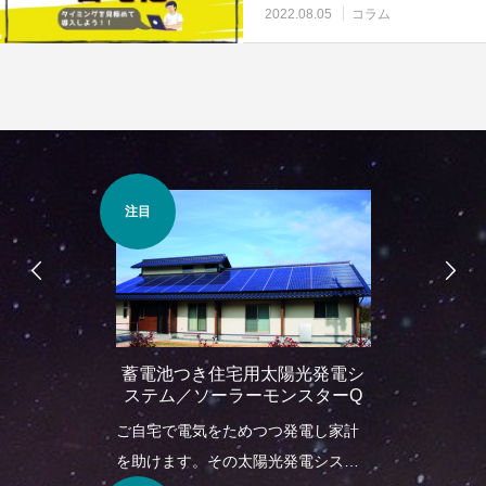
めて導入しよう
2022.08.05
コラム
注目
蓄電池つき住宅用太陽光発電シ
ステム／ソーラーモンスターQ
ご自宅で電気をためつつ発電し家計
を助けます。その太陽光発電システ