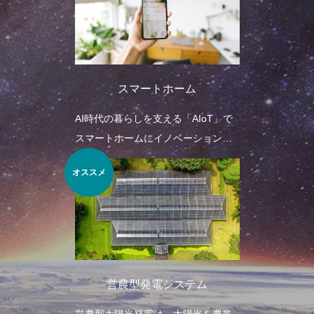
スマートホーム
AI時代の暮らしを支える「AIoT」で
スマートホームにイノベーションを
起こす事業を展開しています。最新
オススメ
の技術で人類を未来へと導くサービ
スや情報をよりわかりやすく皆さま
にお伝えしていきたいと思っており
ます。
営農型発電システム
営農型太陽光発電は、太陽光を農業