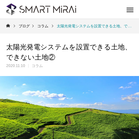
ブログ
コラム
太陽光発電システムを設置できる土地、できない土地②
太陽光発電システムを設置できる土地、
できない土地②
2020.11.10
コラム
太陽光発電システム
蓄
Solar Power system
storage