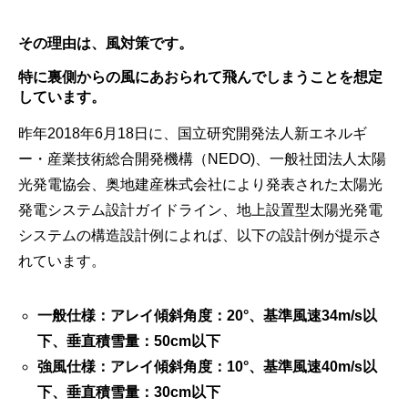
その理由は、
風対策
です。
特に
裏側からの風
にあおられて飛んでしまうことを想定
しています。
昨年2018年6月18日に、国立研究開発法人新エネルギ
ー・産業技術総合開発機構（NEDO)、一般社団法人太陽
光発電協会、奥地建産株式会社により発表された太陽光
発電システム設計ガイドライン、地上設置型太陽光発電
システムの構造設計例によれば、以下の設計例が提示さ
れています。
一般仕様：アレイ傾斜角度：20°、基準風速34m/s以
下、垂直積雪量：50cm以下
強風仕様：アレイ傾斜角度：10°、基準風速40m/s以
下、垂直積雪量：30cm以下