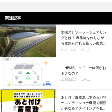
関連記事
太陽光とソーラーシェアリン
グとは？ 農作物を作りなが
ら電気も作れる新しい農業ス
タイル！
2021.09.27
コラム
「HEMS」って、一体何がお
トクなの？
2020.11.10
コラム
あと付け蓄電池は求めるパワ
ーコンディショナ機能で種類
が異なる？タイミングを見極