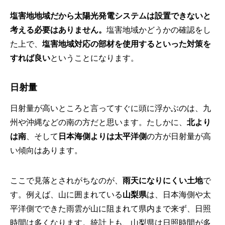
塩害地地域だから太陽光発電システムは設置できないと
考える必要はありません。
塩害地域かどうかの確認をし
た上で、
塩害地域対応の部材を使用するといった対策を
すれば良い
ということになります。
日射量
日射量が高いところと言ってすぐに頭に浮かぶのは、九
州や沖縄などの南の方だと思います。たしかに、
北より
は南
、そして
日本海側よりは太平洋側
の方が日射量が高
い傾向はあります。
ここで見落とされがちなのが、
雨天になりにくい土地
で
す。例えば、山に囲まれている
山梨県
は、日本海側や太
平洋側でできた雨雲が山に阻まれて県内まで来ず、日照
時間は多くなります。統計上も、山梨県は日照時間が多