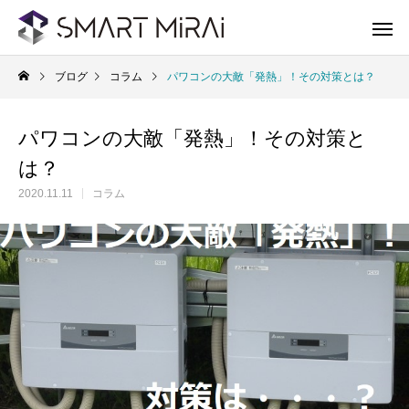
ブログ
コラム
パワコンの大敵「発熱」！その対策とは？
パワコンの大敵「発熱」！その対策と
は？
2020.11.11
コラム
太陽光発電システム
蓄
Solar Power system
storage