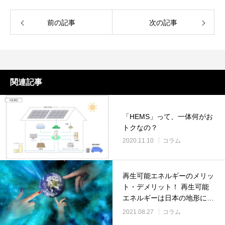
前の記事
次の記事
関連記事
「HEMS」って、一体何がお
トクなの？
2020.11.10
コラム
再生可能エネルギーのメリッ
ト・デメリット！ 再生可能
エネルギーは日本の地形に向
いている
2021.08.27
コラム