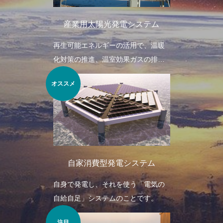
産業用太陽光発電システム
再生可能エネルギーの活用で、温暖
化対策の推進、温室効果ガスの排出
量削減が見込めます。
オススメ
自家消費型発電システム
自身で発電し、それを使う「電気の
自給自足」システムのことです。
注目