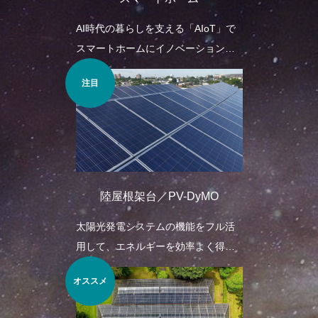
AI時代の暮らしを支える「AIoT」で
スマートホームにイノベーションを
起こす事業を展開しています。最新
注目
の技術で人類を未来へと導くサービ
スや情報をよりわかりやすく皆さま
にお伝えしていきたいと思っており
ます。
陸屋根架台／PV-DyMO
太陽光発電システムの機能をフル活
用して、エネルギーを効率よく得る
架台。
オススメ