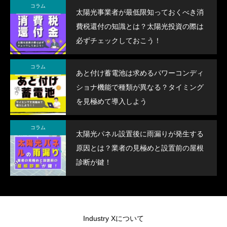
コラム
太陽光事業者が最低限知っておくべき消
にお伝えしていきたいと思っており
費税還付の知識とは？太陽光投資の際は
ます。
必ずチェックしておこう！
コラム
あと付け蓄電池は求めるパワーコンディ
ショナ機能で種類が異なる？タイミング
を見極めて導入しよう
コラム
太陽光パネル設置後に雨漏りが発生する
原因とは？業者の見極めと設置前の屋根
診断が鍵！
Industry Xについて