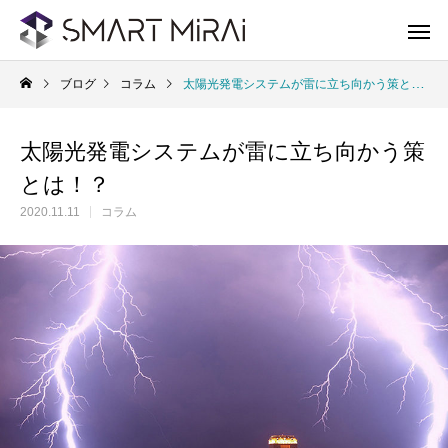
ブログ
コラム
太陽光発電システムが雷に立ち向かう策とは！？
太陽光発電システムが雷に立ち向かう策
とは！？
2020.11.11
コラム
太陽光発電システム
蓄
Solar Power system
storage