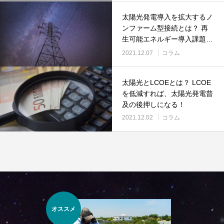
太陽光発電導入を拡大するノ
ンファーム型接続とは？ 再
生可能エネルギー導入課題で
ある空き容量不足を解決す
2021.12.07
コラム
る！
太陽光とLCOEとは？ LCOE
を低減すれば、太陽光発電普
及の後押しになる！
2021.12.02
コラム
オススメ