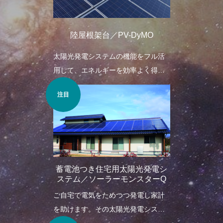
陸屋根架台／PV-DyMO
太陽光発電システムの機能をフル活
用して、エネルギーを効率よく得る
架台。
注目
蓄電池つき住宅用太陽光発電シ
ステム／ソーラーモンスターQ
ご自宅で電気をためつつ発電し家計
を助けます。その太陽光発電システ
ムについてご案内。