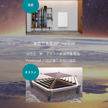
注目
家庭用蓄電池Powerwall
当社は、米：テスラの家庭用蓄電池
Powerwall の認定施工会社に認定さ
れました。
オススメ